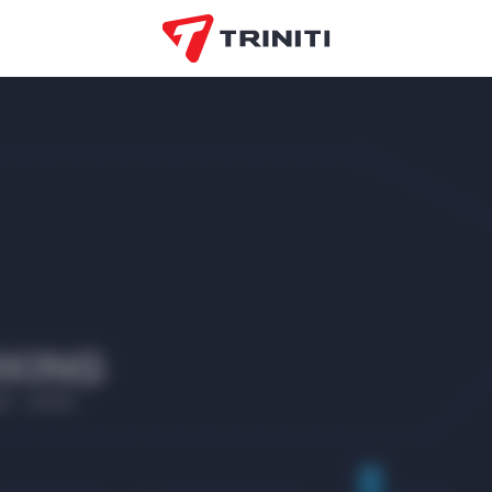
AKSHOME
EO
Офистон
ЭОС матрасы
VDOM
маркет
BoomKids
OZ
ORTOS
СМОКОФ
Лим-
Белтелеком
Тир
Bielita
маркет
попо
Bell Bimbo