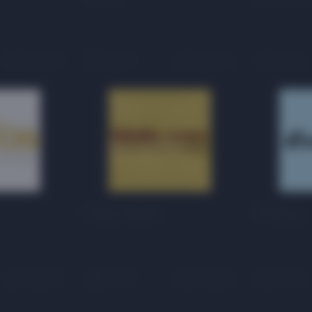
На карте
2 этаж
На карте
2 этаж
Канва сервис
Divan.by
На карте
3 этаж
На карте
3 этаж