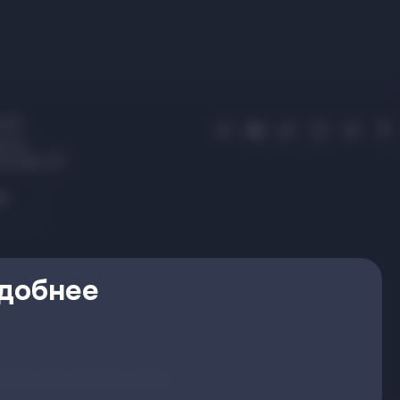
 01
усь,
 Купалы, 87
я
удобнее
ройка сбора файлов cookie