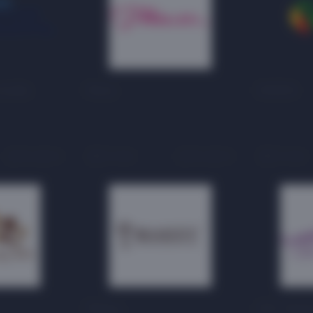
нлайн
Мила
GREEN
На карте
2 этаж
На карте
2 этаж
Makey
АРС-Лили