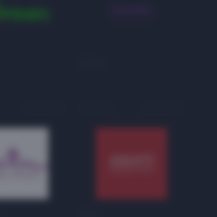
Familia
На карте
2 этаж
На карте
я
Amati