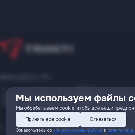
Время работы ТРК:
Пн
Вт
Ср
Чт
Пт
Сб
Вс
Мы используем файлы co
10:00
10:00
10:00
10:00
10:00
10:00
10:00
22:00
22:00
22:00
22:00
22:00
22:00
22:00
Мы обрабатываем cookie, чтобы все ваши предпоч
Принять все cookie
Отказаться
Политика видеонаблюдения
Политика по обработке персональ
Ознакомьтесь со
списком cookie-файлов
и
политикой в