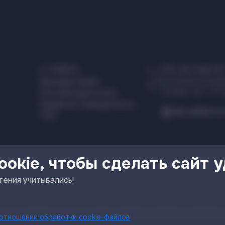
О TRINITI
+375 44 526 00
Республика Белар
Арендаторам
г. Гродно, пр-т Я.
Рекламодателям
Правила поведения в
Как добратьс
ТРК
okie, чтобы сделать сайт 
тения учитывались!
ных данных
Политика в отношении обработки файлов cookie
Наст
 отношении обработки cookie-файлов