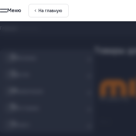
Меню
На главную
Главная
/
Магазины
Товары дл
Магазины
Детям
Развлечения
Рестораны
MILE
Услуги