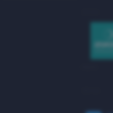
1 этаж
Askona
3 этаж