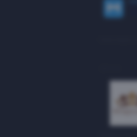
Кухни модуль о
3 этаж
Беларускі Лён