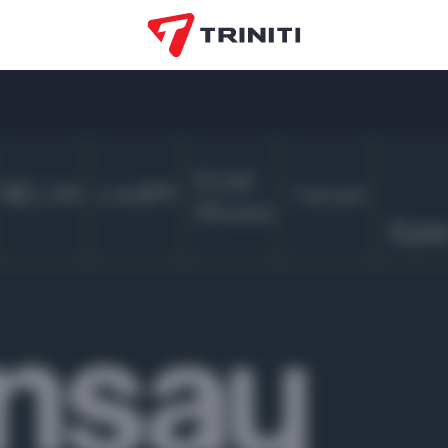
Gold
NELVA
LediM
Tatuum
Shoes
Бре
AKSHOME
EO
Офистон
ЭОС матрасы
VDOM
маркет
BoomKids
Коммунарка
OZ
ORTOS
СМОКОФ
Лим-
COLIN’S
Белтелеком
Тир
Bielita
маркет
попо
Bell Bimbo
Приорбанк