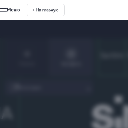
Меню
На главную
Sattini
Бизнес
центр
Список
На карте
Amati
Категории
NA
N