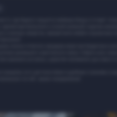
место,
где берегут рецепты любимых блюд и готовят тол
 с ароматным бульоном и сочной начинкой, лодочки хачапу
о и нежную чихиртму, пряный люля-кебаб и грузинские п
Наполеон!
дома,
можно отметить праздник игристым Бедагони и нас
 бокал домашнего кахетинского вина. Собрать всю семь
ли назначить встречу с дорогим человеком, да и просто
но каждому:
есть детское меню и удобные стульчики, а е
маленьких гостей, наших генацваликов!