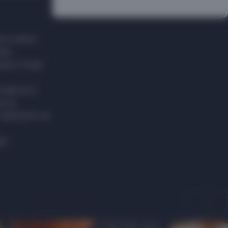
ько самое
ри,
хали. А еще
ладиться
ю за
 забежать на
ще