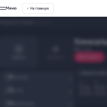
Меню
На главную
Главная
/
Рестораны
/
Хинкальня
Хинкал
2 этаж
На карте
Список
На карте
Время рабо
Магазины
Пн
Вт
10.00
10.00
Детям
22.00
22.00
Развлечения