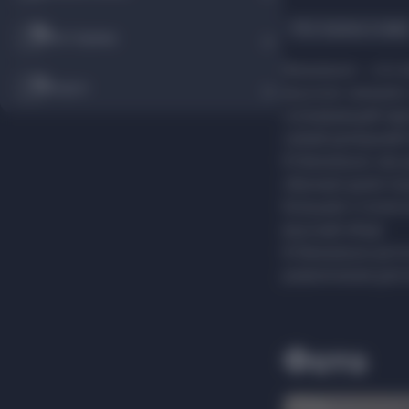
Рестораны и кафе
Рестораны
Хинкальня
—
это 
Услуги
вкусное: хинкали
согревающий харч
самый домашний 
В Хинкальне, как 
обычным днем под
большим столом и
вкусный обед!
В Хинкальне уют
развлечения для 
Фото