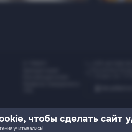
О TRINITI
+375 44 526 00
Республика Белар
Арендаторам
г. Гродно, пр-т Я.
Рекламодателям
Правила поведения в
Как добратьс
ТРК
okie, чтобы сделать сайт 
тения учитывались!