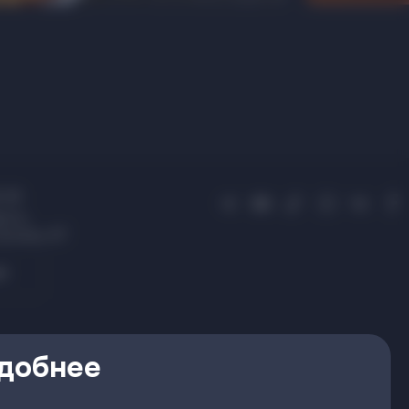
 01
усь,
 Купалы, 87
я
удобнее