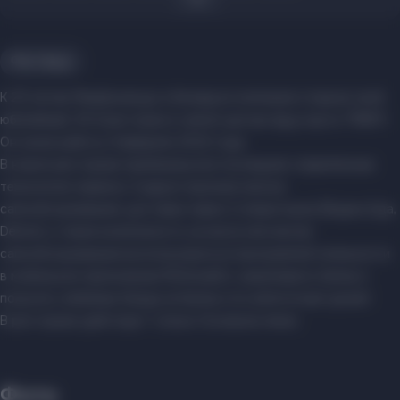
Фастфуд
К 25-летию МакДональдс в Беларуси компания открыла свой
юбилейный, 25-й ресторан в самом центре фуд-корта TRINITI.
Он начал работу 4 февраля 2022 года.
В новом ресторане применены все последние современные
технологии сервиса: 4 двухсторонних киоска
самообслуживания, доставка через 2 операторов (Яндекс.Еда,
Delivio), а также возможность на кассе или киоске
самообслуживания воспользоваться программой лояльности
в мобильном приложении McDonald’s, накапливать баллы и
получать любимые блюда за баллы и по аппетитным ценам!
В ресторане действует только Основное меню.
Фото