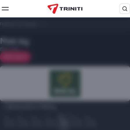
Главная
/
Рестораны
/
Mak.by
Mak.by
3 этаж
На карте
Время работы Mak.by:
Пн
Вт
Ср
Чт
Пт
Сб
Вс
10.00
10.00
10.00
10.00
10.00
10.00
10.00
22.00
22.00
22.00
22.00
22.00
22.00
22.00