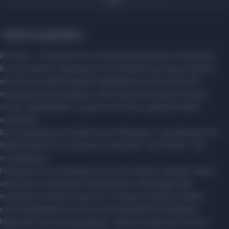
Красота и здоровье
Ив Роше – Создатель Растительной Косметики из Франции.
В ассортименте фирменного бутика Ив Роше представлено
множество наименований парфюмерно-косметической
продукции, включающие в себя средства ухода за лицом,
телом, парфюмерию, средства гигиены и декоративной
косметики.
Вся продукция поставляется из Франции от производителя -
Лаборатории Растительной косметики "Yves Rocher" без
посредников.
Продукция изготавливается на собственных заводах марки
«Ив Роше» во Франции, Люксембурге и Ирландии. Все
производственные мощности оснащены лабораториями,
контролирующими качество производимой продукции.
Марка Ив Роше позиционирует себя как марка, доступная