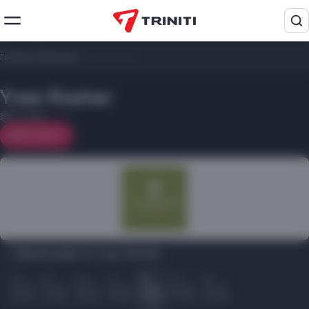
Главная
/
Магазины
/
Yves Rosher
Yves Rosher
2 этаж
На карте
Время работы Yves Rosher:
Пн
Вт
Ср
Чт
Пт
Сб
Вс
10.00
10.00
10.00
10.00
10.00
10.00
10.00
22.00
22.00
22.00
22.00
22.00
22.00
22.00