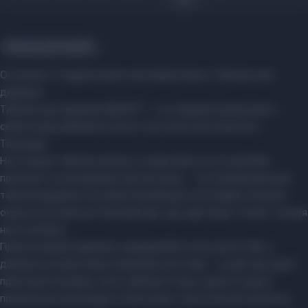
Beauty and health
Островок с подарочными сертификатами в тайскую spa-
деревню.
Тайская spa-деревня BAUNTY – это первый уникальный в
своем роде райский уголок и частичка экзотического
Таиланда.
Настоящая тайская хижина, в апартаменты которой Вас
пригласят на волшебные spa-ритуалы, – гостеприимный дом
тайской деревни. Ее умиротворяющая атмосфера поможет
окунуться в фантастический мир, где царствуют покой, томная
нега и релакс…
Прикосновение древних традиций Востока унесет Вас в
далекое путешествие в Королевство Сиам, – в рай, где царит
приятный полумрак, поют райские птицы, журчит вода в
прекрасных водопадах и благоухают экзотические ароматы.