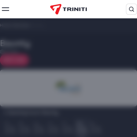
Home
/
Services
/
Baunty
Baunty
2 floor
On map
Opening hours Baunty:
Пн
Вт
Ср
Чт
Пт
Сб
Вс
10.00
10.00
10.00
10.00
10.00
10.00
10.00
22.00
22.00
22.00
22.00
22.00
22.00
22.00